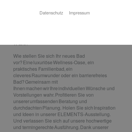
Datenschutz
Impressum
Badsanierung:
Das Bad Ihrer Träume. Wir machen es
wahr.
Wie stellen Sie sich Ihr neues Bad
vor? Eine luxuriöse Wellness-Oase, ein
praktisches Familienbad, ein
cleveres Raumwunder oder ein barrierefreies
Bad? Gemeinsam mit
Ihnen machen wir Ihre individuellen Wünsche und
Vorstellungen wahr. Profitieren Sie von
unserer umfassenden Beratung und
durchdachten Planung. Holen Sie sich Inspiration
und Ideen in unserer ELEMENTS-Ausstellung.
Und verlassen Sie sich auf unsere hochwertige
und termingerechte Ausführung. Dank unserer