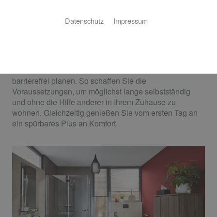
Bernhard Heizung - Sanitär
Datenschutz
Impressum
Ihre Anforderungen stehen im Mittelpunkt
Sie möchten sich in Ihrem Bad rundum wohlfühlen?
Nicht nur heute, sondern auch morgen? Dann sollten
Sie Ihr neues oder modernisiertes Bad von vornherein
barrierefrei planen. So schaffen Sie die
Voraussetzungen, um möglichst lange selbstständig
und ohne die Hilfe anderer in Ihrem Zuhause zu
wohnen. Gleichzeitig genießen Sie vom ersten Tag an
ein spürbares Plus an Komfort.