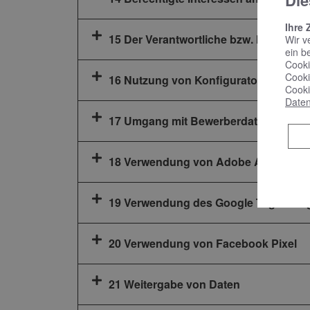
Die
Ihre 
15 Der Verantwortliche bzw. Ihr Anspr
Wir v
ein b
Cooki
Cooki
16 Nutzung von Konfiguratoren für B
Cooki
Daten
17 Umgang mit Bewerberdaten
18 Verwendung von Adobe Analytics
19 Verwendung des Google Tag Mana
20 Verwendung von Facebook Pixel
21 Weitergabe von Daten