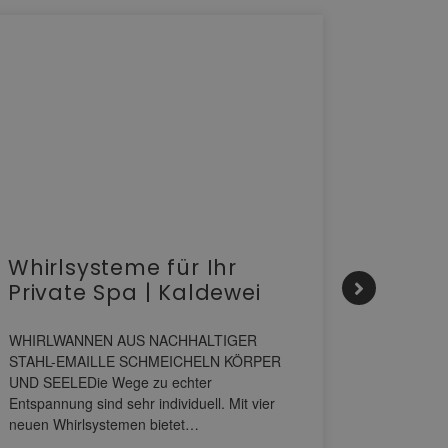
Whirlsysteme für Ihr
Gesta
Private Spa | Kaldewei
alltä
HANS
WHIRLWANNEN AUS NACHHALTIGER
STAHL-EMAILLE SCHMEICHELN KÖRPER
Stil für 
UND SEELEDie Wege zu echter
HANSAGENE
Entspannung sind sehr individuell. Mit vier
von Wascht
neuen Whirlsystemen bietet…
unterschi