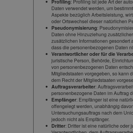
Profiling
: Profiling ist jede Art der 
Daten verwendet werden, um bestimmte 
Aspekte bezüglich Arbeitsleistung, wirt
oder Ortswechsel dieser natürlichen P
Pseudonymisierung
: Pseudonymisier
Daten ohne Hinzuziehung zusätzlicher 
zusätzlichen Informationen gesondert
dass die personenbezogenen Daten nich
Verantwortlicher oder für die Verarb
juristische Person, Behörde, Einrichtu
von personenbezogenen Daten entschei
Mitgliedstaaten vorgegeben, so kann 
dem Recht der Mitgliedstaaten vorges
Auftragsverarbeiter
: Auftragsverarbei
personenbezogene Daten im Auftrag des
Empfänger
: Empfänger ist eine natür
offengelegt werden, unabhängig davon,
Untersuchungsauftrags nach dem Union
jedoch nicht als Empfänger.
Dritter
: Dritter ist eine natürliche od
Verantwortlichen, dem Auftragsverarbe