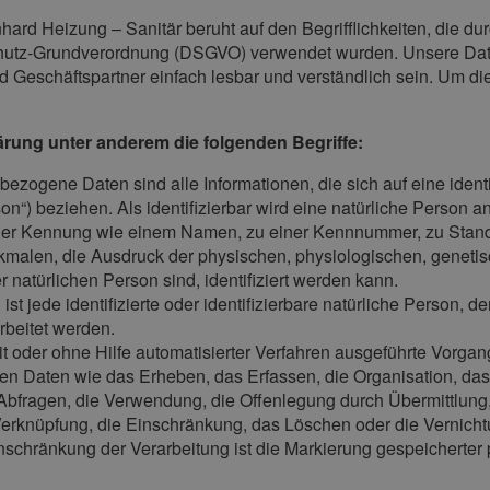
ard Heizung – Sanitär beruht auf den Begrifflichkeiten, die du
utz-Grundverordnung (DSGVO) verwendet wurden. Unsere Daten
nd Geschäftspartner einfach lesbar und verständlich sein. Um di
ärung unter anderem die folgenden Begriffe:
ezogene Daten sind alle Informationen, die sich auf eine identifi
“) beziehen. Als identifizierbar wird eine natürliche Person an
ner Kennung wie einem Namen, zu einer Kennnummer, zu Stand
alen, die Ausdruck der physischen, physiologischen, genetisch
er natürlichen Person sind, identifiziert werden kann.
 ist jede identifizierte oder identifizierbare natürliche Perso
rbeitet werden.
 mit oder ohne Hilfe automatisierter Verfahren ausgeführte Vorg
Daten wie das Erheben, das Erfassen, die Organisation, das
Abfragen, die Verwendung, die Offenlegung durch Übermittlung,
 Verknüpfung, die Einschränkung, das Löschen oder die Vernicht
inschränkung der Verarbeitung ist die Markierung gespeicherter