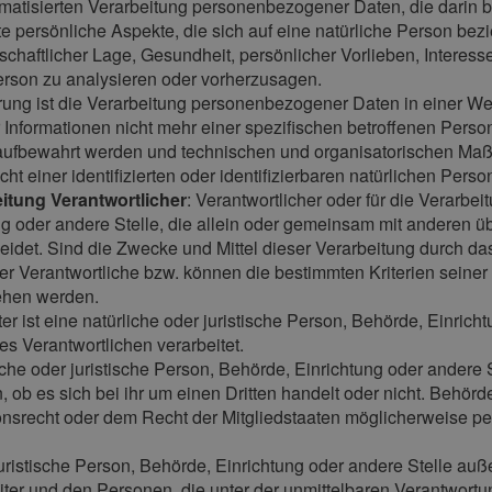
automatisierten Verarbeitung personenbezogener Daten, die dari
persönliche Aspekte, die sich auf eine natürliche Person bez
schaftlicher Lage, Gesundheit, persönlicher Vorlieben, Interesse
erson zu analysieren oder vorherzusagen.
ung ist die Verarbeitung personenbezogener Daten in einer W
Informationen nicht mehr einer spezifischen betroffenen Pers
 aufbewahrt werden und technischen und organisatorischen Maß
t einer identifizierten oder identifizierbaren natürlichen Per
eitung Verantwortlicher
: Verantwortlicher oder für die Verarbei
ng oder andere Stelle, die allein oder gemeinsam mit anderen ü
det. Sind die Zwecke und Mittel dieser Verarbeitung durch da
der Verantwortliche bzw. können die bestimmten Kriterien sein
ehen werden.
ter ist eine natürliche oder juristische Person, Behörde, Einrich
 Verantwortlichen verarbeitet.
liche oder juristische Person, Behörde, Einrichtung oder ander
 ob es sich bei ihr um einen Dritten handelt oder nicht. Behö
srecht oder dem Recht der Mitgliedstaaten möglicherweise pe
er juristische Person, Behörde, Einrichtung oder andere Stelle au
iter und den Personen, die unter der unmittelbaren Verantwortu