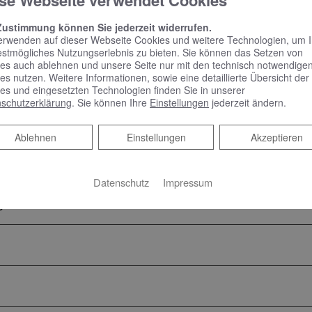
se Webseite verwendet Cookies
Zustimmung können Sie jederzeit widerrufen.
echpartner
erwenden auf dieser Webseite Cookies und weitere Technologien, um 
estmögliches Nutzungserlebnis zu bieten. Sie können das Setzen von
es auch ablehnen und unsere Seite nur mit den technisch notwendige
es nutzen. Weitere Informationen, sowie eine detaillierte Übersicht der
ad und Heizung
es und eingesetzten Technologien finden Sie in unserer
schutzerklärung
. Sie können Ihre
Einstellungen
jederzeit ändern.
Ablehnen
Ablehnen
Einstellungen
Akzeptieren
Datenschutz
Impressum
gers