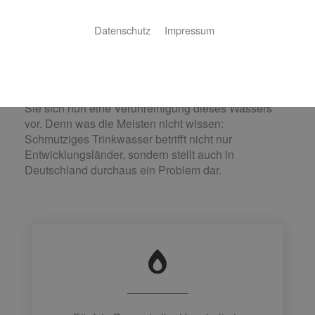
sicher: Trinkwasserhygiene
Datenschutz
Impressum
Ob als Durstlöscher, zur Essenszubereitung oder im
Bad – Wasser ist unser wichtigster Rohstoff und
Lebensmittel Nummer eins. Im Schnitt verbraucht
jeder Bundesbürger täglich etwa 130 Liter. Stellen
Sie sich nun eine Verunreinigung dieses Wassers
vor. Denn was die Meisten nicht wissen:
Schmutziges Trinkwasser betrifft nicht nur
Entwicklungsländer, sondern stellt auch in
Deutschland durchaus ein Problem dar.